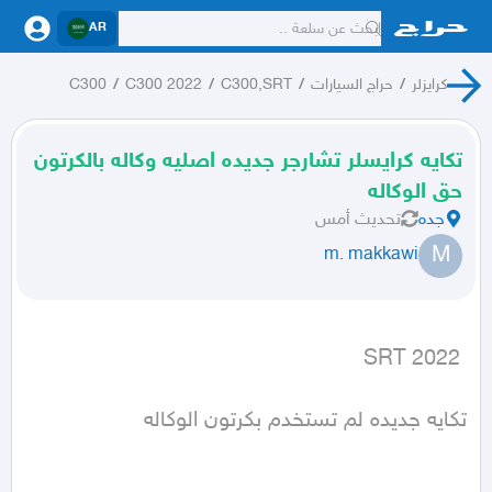
AR
كرايزلر
/
حراج السيارات
/
C300,SRT
/
C300 2022
/
C300
تكايه كرايسلر تشارجر جديده اصليه وكاله بالكرتون
حق الوكاله
جده
تحديث
أمس
M
m. makkawi
 SRT 2022
تكايه جديده لم تستخدم بكرتون الوكاله