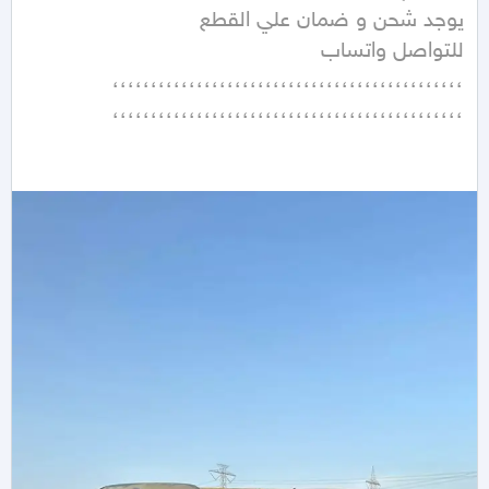
،،،،،،،،،،،،،،،،،،،،،،،،،،،،،،،،،،،،،،،،،،،،،،