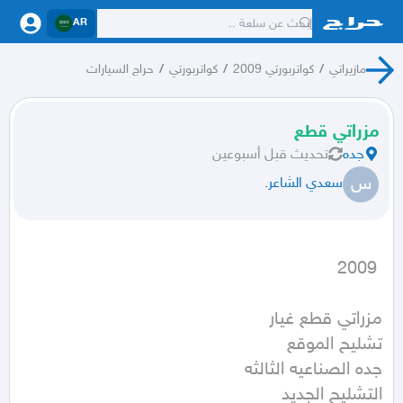
AR
مازيراتي
/
كواتربورتي 2009
/
كواتربورتي
/
حراج السيارات
مزراتي قطع
جده
تحديث
قبل أسبوعين
س
سعدي الشاعر.
 2009