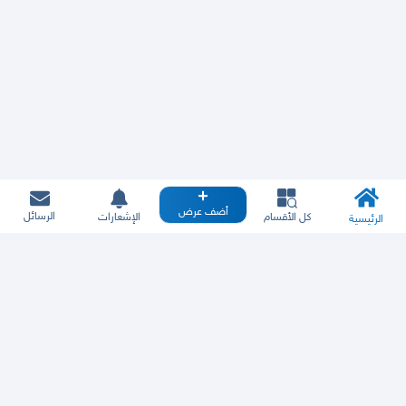
أضف عرض
الرسائل
كل الأقسام
الإشعارات
الرئيسية