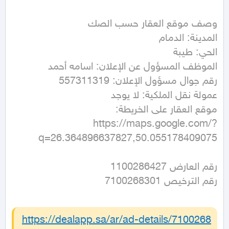
https://maps.google.com/?
q=26.364896637827,50.055178409075
رقم الترخيص 7100268301
https://dealapp.sa/ar/ad-details/
7100268