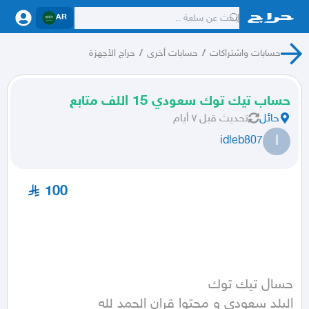
AR
حسابات واشتراكات
/
حسابات أخرى
/
حراج الأجهزة
حساب تيك توك سعودي 15 اللف متابع
حائل
تحديث
قبل ٧ أيام
I
idleb807
100