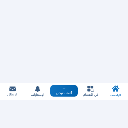
أضف عرض
الرسائل
كل الأقسام
الإشعارات
الرئيسية