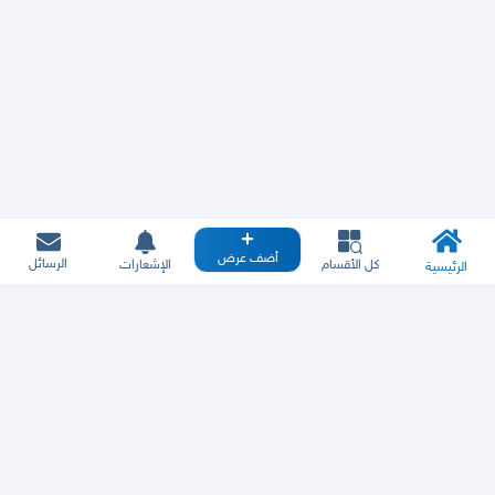
أضف عرض
الرسائل
كل الأقسام
الإشعارات
الرئيسية