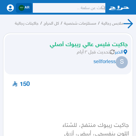
AR
ملابس رجالية
/
مستلزمات شخصية
/
كل الحراج
/
جاكيتات رجالية
جاكيت فليس عالي ريبوك أصلي
الخبر
تحديث
قبل ٣ أيام
S
sellforless
150