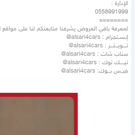
فيــس بـــوك: alsari4cars@