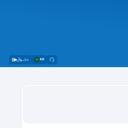
دخــــول
AR