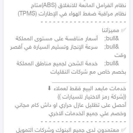
	&bull;	سرعة الإنجاز وتسليم السيارة في أقصر 
	&bull;	خدمة الشحن لجميع مناطق المملكة 