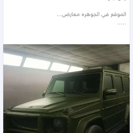
.....