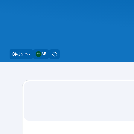
دخــــول
AR