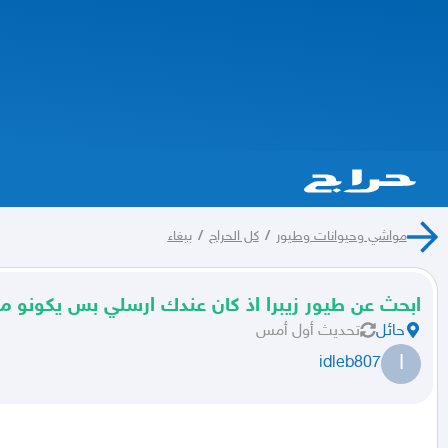
مواشي وحيوانات وطيور
/
كل الحراج
/
ببغاء
ابحث عن طيور زيبرا اذ كان عندك ارسلي بس يكونو م
حائل
تحديث
أول أمس
I
idleb807