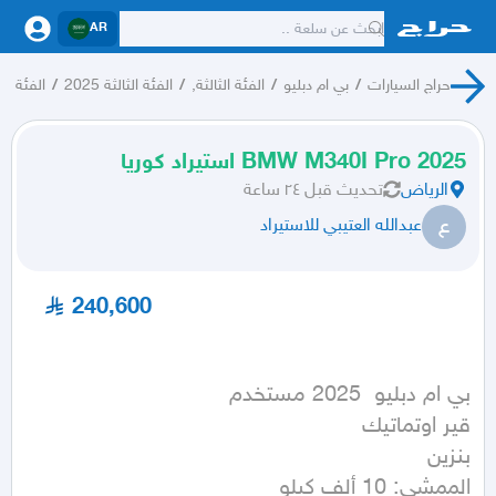
AR
حراج السيارات
/
بي ام دبليو
/
الفئة الثالثة,
/
الفئة الثالثة 2025
/
الفئة الث
BMW M340I Pro 2025 استيراد كوريا
الرياض
تحديث
قبل ٢٤ ساعة
ع
عبدالله العتيبي للاستيراد
240,600
الممشى: 10 ألف كيلو