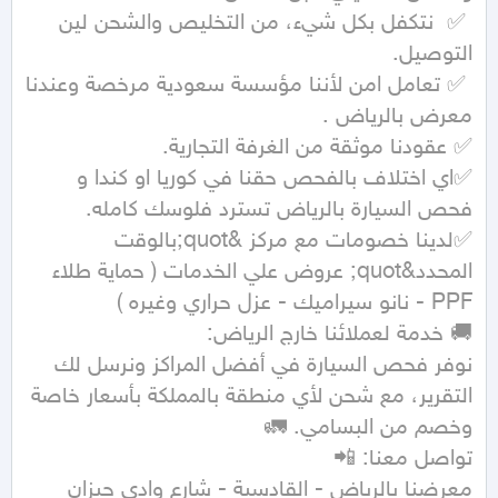
 ✅  نتكفل بكل شيء، من التخليص والشحن لين 
 ✅ تعامل امن لأننا مؤسسة سعودية مرخصة وعندنا 
✅اي اختلاف بالفحص حقنا في كوريا او كندا و 
✅لدينا خصومات مع مركز &quot;بالوقت 
المحدد&quot; عروض علي الخدمات ( حماية طلاء 
نوفر فحص السيارة في أفضل المراكز ونرسل لك 
التقرير، مع شحن لأي منطقة بالمملكة بأسعار خاصة 