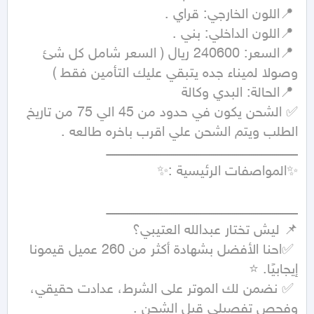
 📍السعر: 240600 ريال ( السعر شامل كل شئ 
✅ الشحن يكون في حدود من 45 الي 75 من تاريخ 
 ✅احنا الأفضل بشهادة أكثر من 260 عميل قيمونا 
 ✅ نضمن لك الموتر على الشرط، عدادت حقيقي، 