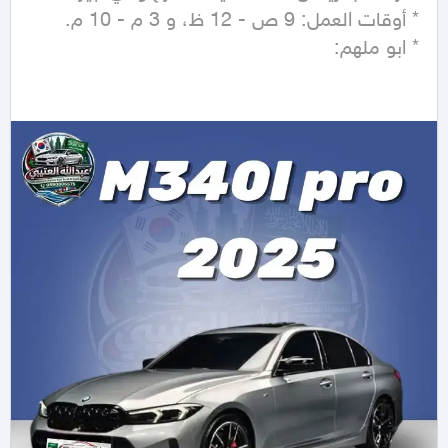
 * ابو ملهم:  