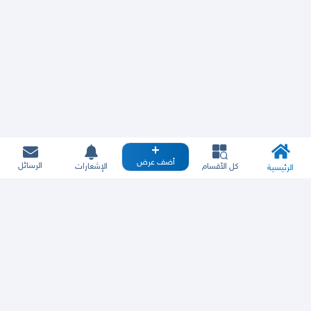
أضف عرض
الرسائل
كل الأقسام
الإشعارات
الرئيسية