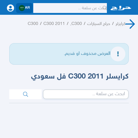
AR
كرايزلر
/
حراج السيارات
/
C300,
/
C300 2011
/
C300
العرض محذوف او قديم.
كرايسلر 2011 C300 فل سعودي