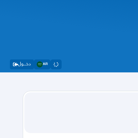
دخــــول
AR