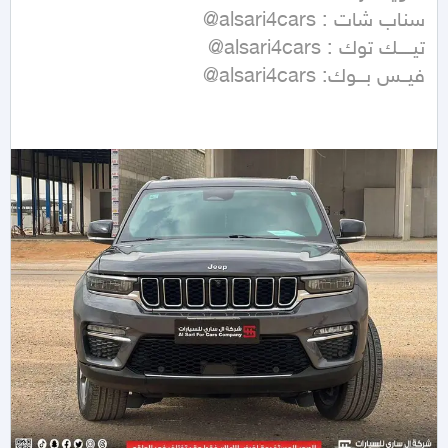
فيــس بـــوك: alsari4cars@