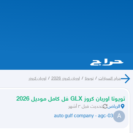
حراج السيارات
/
تويوتا
/
اوربان كروزر 2026
/
اوربان كروزر
تويوتا اوربان كروز GLX فل كامل موديل 2026
الرياض
تحديث
قبل ٣ أشهر
A
auto gulf company - agc-03