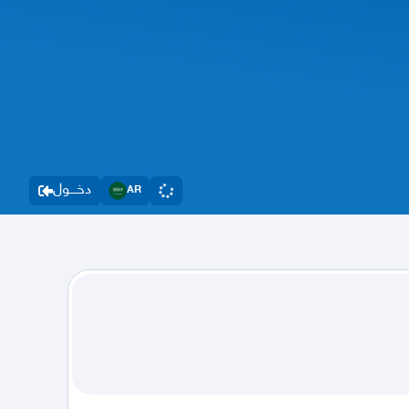
دخــــول
AR