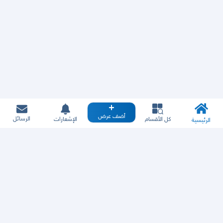
أضف عرض
الرسائل
كل الأقسام
الإشعارات
الرئيسية