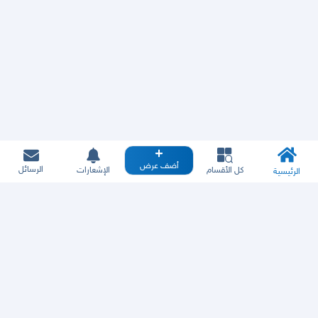
أضف عرض
الرسائل
كل الأقسام
الإشعارات
الرئيسية