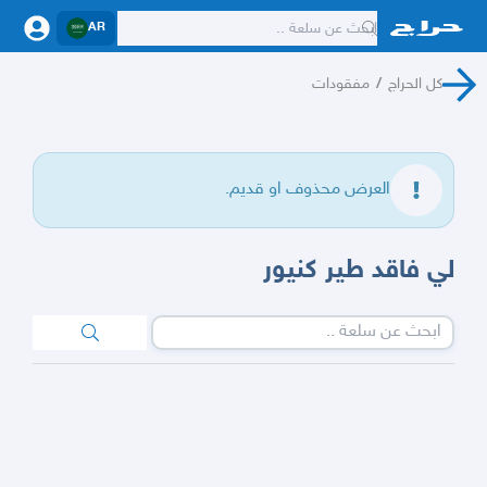
AR
كل الحراج
/
مفقودات
العرض محذوف او قديم.
لي فاقد طير كنيور