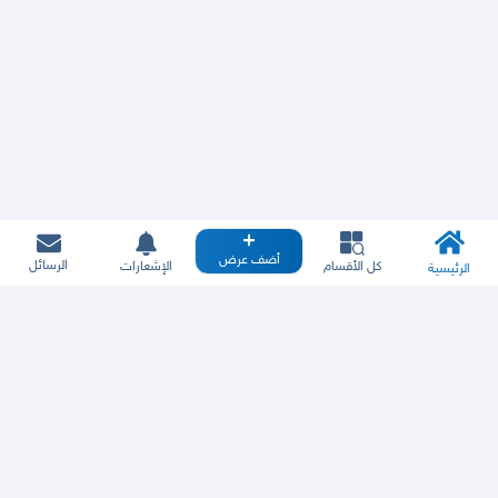
أضف عرض
الرسائل
كل الأقسام
الإشعارات
الرئيسية