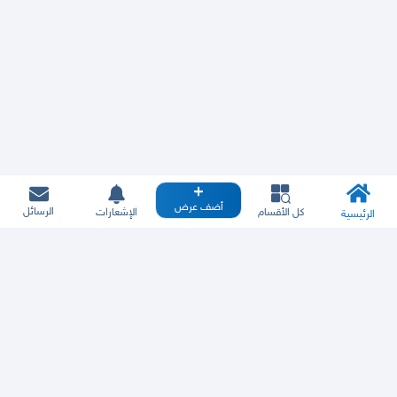
أضف عرض
الرسائل
كل الأقسام
الإشعارات
الرئيسية