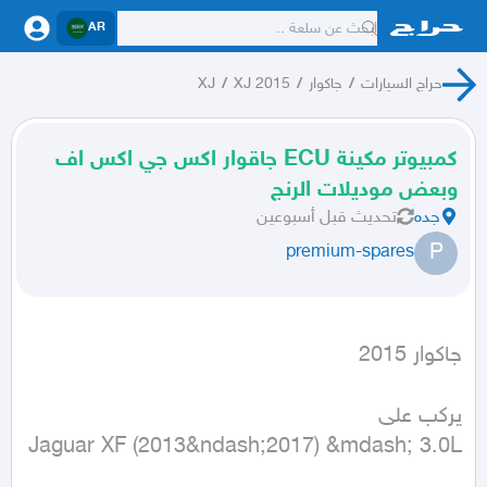
AR
حراج السيارات
/
جاكوار
/
XJ 2015
/
XJ
كمبيوتر مكينة ECU جاقوار اكس جي اكس اف
وبعض موديلات الرنج
جده
تحديث
قبل أسبوعين
P
premium-spares
جاكوار 2015