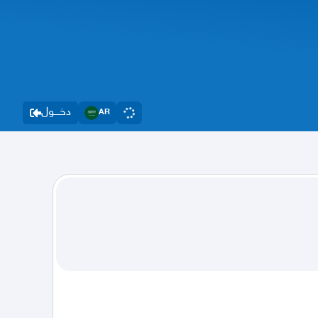
دخــــول
AR