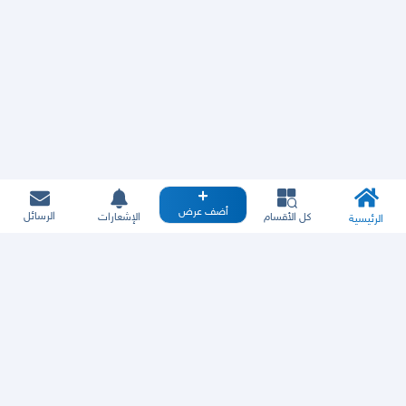
أضف عرض
الرسائل
كل الأقسام
الإشعارات
الرئيسية