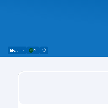
دخــــول
AR