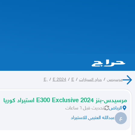
مرسيدس
/
حراج السيارات
/
E
/
E 2024
/
E,
مرسيدس-بنز E300 Exclusive 2024 استيراد كوريا
الرياض
تحديث
قبل ٦ ساعات
ع
عبدالله العتيبي للاستيراد