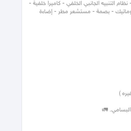
ESC - نظام مراقبة ضغط الإطارات TPMS - نظام التحذير من مغادرة المسار LDWS - حساسات أمامية وخلفية - نظام التنبيه الجانبي الخلفي - كاميرا خلفية - 
كاميرات محيطية 360 درجة - مثبت سرعة تكيفي - شاشة العرض الأمامية HUD - جلنط كهرب EPB - مكيف أوتوماتيك - بصمة - مستشعر مطر - إضاءة 