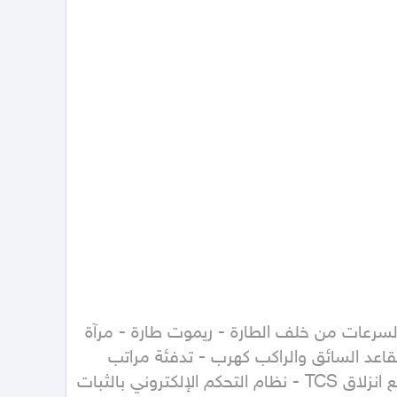
فتحة سقف - مصابيح LED - شنطة كهرب - مرايات شفط - جنوط ألمنيوم - طارة كهرب - تسخين طارة - تبديل السرعات من خلف الطارة - ريموت طارة - مرآة 
رؤية خلفية ذاتية التعتيم - قفل باب كهرب - نوافذ كهربائية - إيرباق مقاعد السائق والراكب والجانبية والستائرية - مقاعد السائق والراكب كهرب - تدفئة مراتب 
أمامية وخلفية - ذاكرة مقاعد السائق والراكب - تبريد مقاعد السائق والراكب - نظام منع انغلاق المكابح ABS - مانع انزلاق TCS - نظام التحكم الإلكتروني بالثبات 