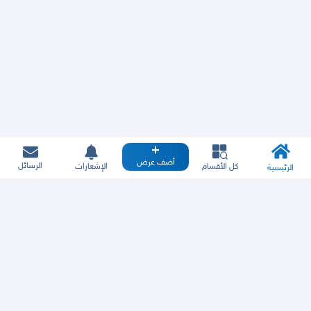
أضف عرض
الرسائل
كل الأقسام
الإشعارات
الرئيسية