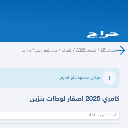
كامري,LE
/
كامري 2025
/
كامري
/
حراج السيارات
/
تويوتا
العرض محذوف او قديم.
كامري 2025 اصفار لوحاات بنزين