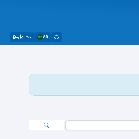
دخــــول
AR