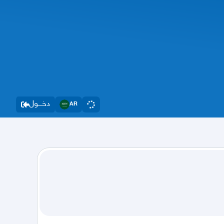
دخــــول
AR