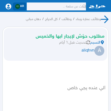
AR
وظائف عمارة وبناء
/
وظائف
/
كل الحراج
/
دهان مباني
مطلوب حوّش لإيجار ابها والخميس
النسيم
تحديث
قبل ٦ أيام
A
aliqhvn
الي عنده يجي خاص