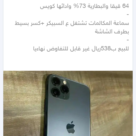
سماعة المكالمات تشتغل ع السبيكر +كسر بسيط 
للبيع ب538ريال غير قابل للتفاوض نهاءيا