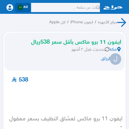
AR
حراج الأجهزة
/
ايفون iPhone
/
ابل Apple
ايفون 11 برو ماكس بأقل سعر 538ريال
مكه
تحديث
قبل ٣ أشهر
ل
لرزاق
538