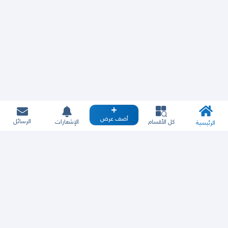
أضف عرض
الرسائل
كل الأقسام
الإشعارات
الرئيسية