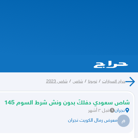
حراج السيارات
/
تويوتا
/
شاص
/
شاص 2023
شاص سعودي دفلكً بدون ونش شرط السوم 145
نجران
قبل ٣ أشهر
م
معرض رمال الكويت نجران