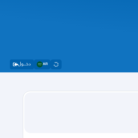
دخــــول
AR