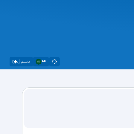
دخــــول
AR