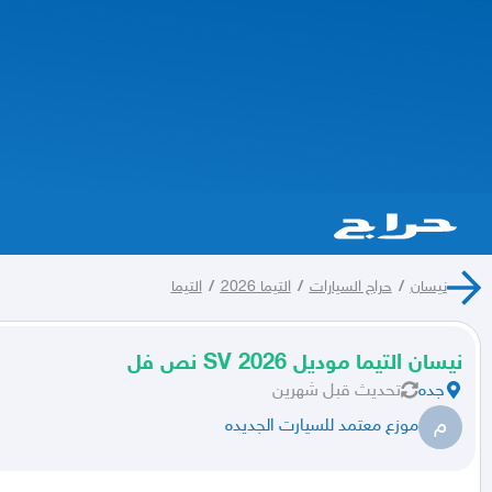
نيسان
/
حراج السيارات
/
التيما 2026
/
التيما
نيسان التيما موديل 2026 SV نص فل
جده
تحديث
قبل شهرين
م
موزع معتمد للسيارت الجديده