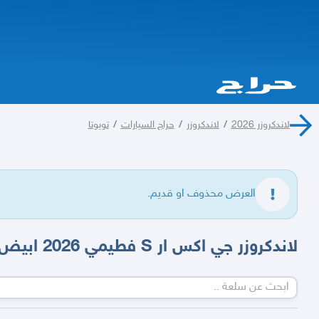
لاندكروزر 2026
/
لاندكروزر
/
حراج السيارات
/
تويوتا
العرض محذوف او قديم.
لاندكروزر جي اكس ار S فطيمي 2026 ابيض بنزين