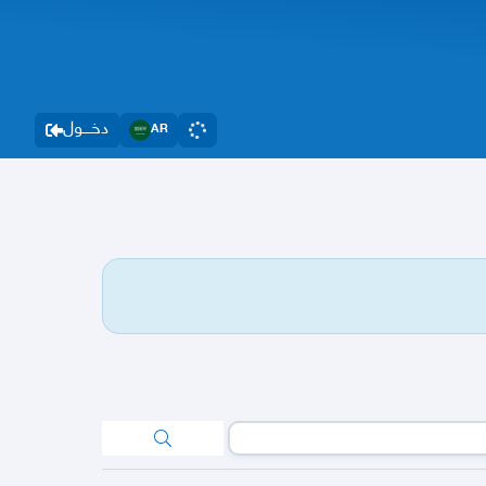
دخــــول
AR