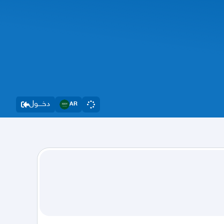
دخــــول
AR