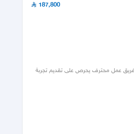
187,800
شركة متخصصة في استيراد السيارات من كوريا 🇰🇷 ، نوفر سيارات جديدة ومستعملة بجودة عالية، تحت إشراف فريق عمل محترف يحرص على تقديم تجربة 