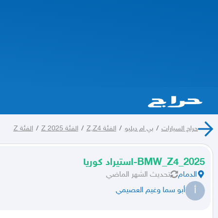
حراج السيارات
/
بي ام دبليو
/
الفئة Z,Z4
/
الفئة Z 2025
/
الفئة Z
BMW_Z4_2025-استيراد كوريا
الدمام
تحديث
الشهر الماضي
أ
أبو سما وغيم العصيمي