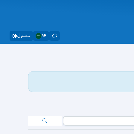
دخــــول
AR