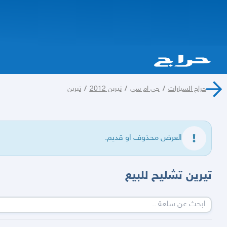
حراج السيارات
/
جي ام سي
/
تيرين 2012
/
تيرين
العرض محذوف او قديم.
تيرين تشليح للبيع