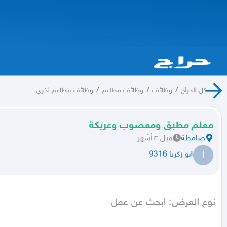
كل الحراج
/
وظائف
/
وظائف مطاعم
/
وظائف مطاعم اخرى
معلم مطبق ومعصوب وعريكة
صامطة
قبل ٣ أشهر
ا
ابو زكريا 9316