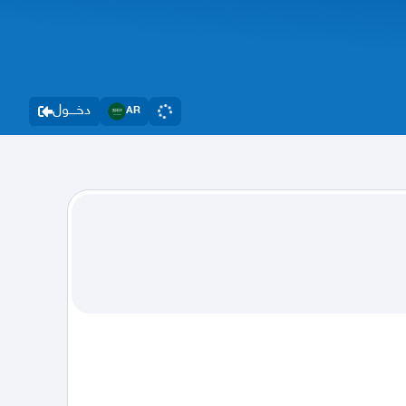
دخــــول
AR