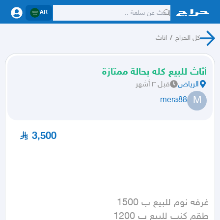
AR
كل الحراج
/
اثاث
أثاث للبيع كله بحالة ممتازة
الرياض
قبل ٣ أشهر
M
mera88
3,500
طقم كنب للبيع ب 1200