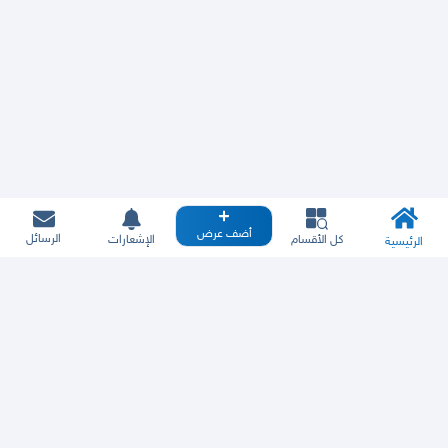
أضف عرض
الرسائل
كل الأقسام
الإشعارات
الرئيسية