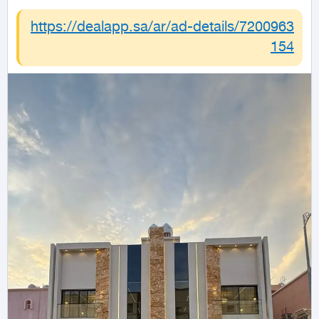
https://dealapp.sa/ar/ad-details/
7200963
154