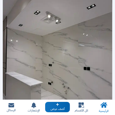
أضف عرض
الرسائل
كل الأقسام
الإشعارات
الرئيسية