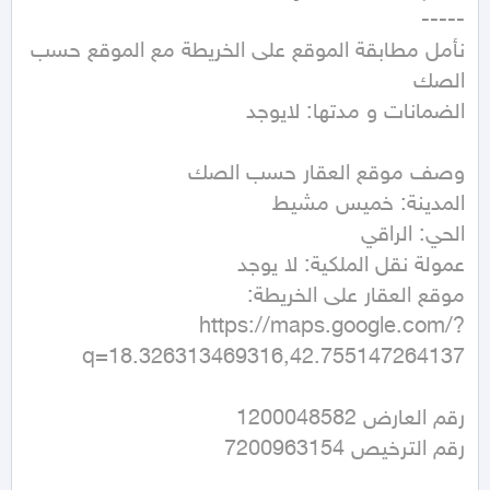
نأمل مطابقة الموقع على الخريطة مع الموقع حسب 
https://maps.google.com/?
q=18.326313469316,42.755147264137
رقم الترخيص 7200963154