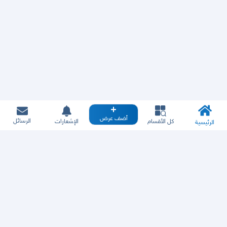
أضف عرض
الرسائل
كل الأقسام
الإشعارات
الرئيسية