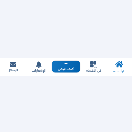
أضف عرض
الرسائل
كل الأقسام
الإشعارات
الرئيسية