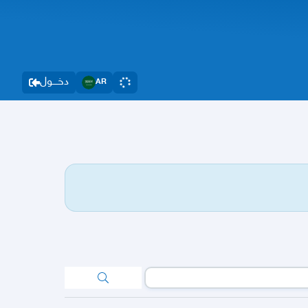
دخــــول
AR