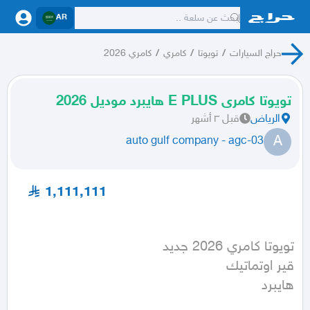
AR
حراج السيارات
/
تويوتا
/
كامري
/
كامري 2026
تويوتا كامرى E PLUS هايبرد موديل 2026
الرياض
قبل ٣ أشهر
A
auto gulf company - agc-03
1,111,111
هايبرد