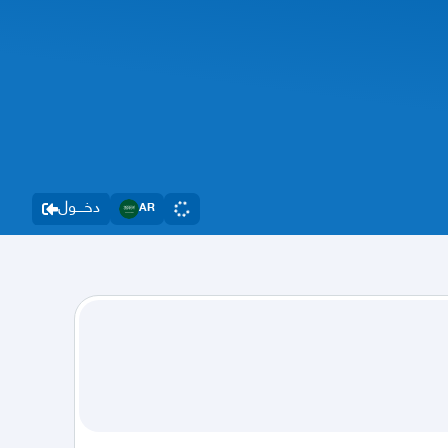
دخــــول
AR