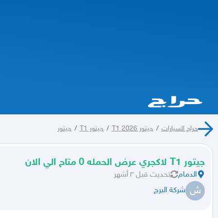
حراج السيارات
/
جيتور T1 2026
/
جيتور T1
/
جيتور
جيتور T1 لاكجري عرض الحمله 0 متاح الي الان
الدمام
تحديث
قبل ٣ أشهر
ش
شركة البرج