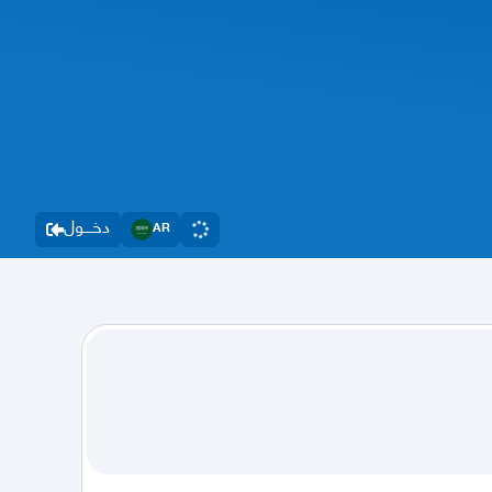
دخــــول
AR