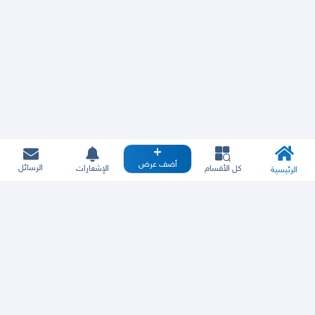
أضف عرض
الرسائل
كل الأقسام
الإشعارات
الرئيسية