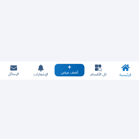
أضف عرض
الرسائل
كل الأقسام
الإشعارات
الرئيسية