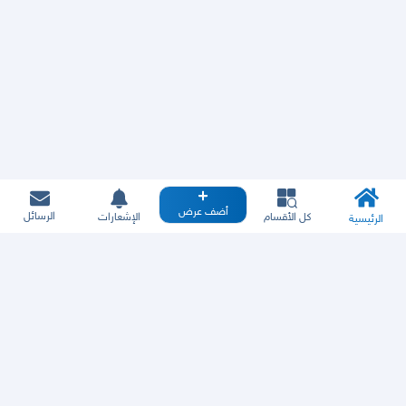
أضف عرض
الرسائل
كل الأقسام
الإشعارات
الرئيسية