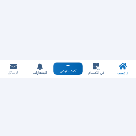
أضف عرض
الرسائل
كل الأقسام
الإشعارات
الرئيسية